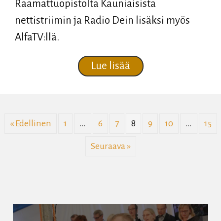
Raamattuopistolta Kauniaisista
nettistriimin ja Radio Dein lisäksi myös
AlfaTV:llä.
about Syventymispäi
Lue lisää
« Edellinen
1
…
6
7
8
9
10
…
15
Seuraava »