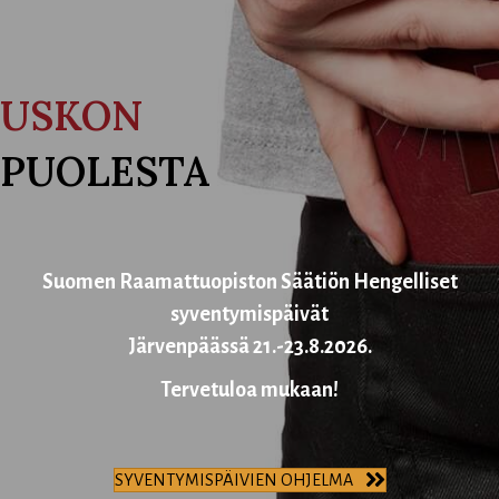
USKON
PUOLESTA
Suomen Raamattuopiston Säätiön Hengelliset
syventymispäivät
Järvenpäässä 21.-23.8.2026.
Tervetuloa mukaan!
SYVENTYMISPÄIVIEN OHJELMA