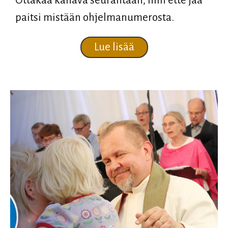
Ottakaa kanava seurantaan, niin ette jää
paitsi mistään ohjelmanumerosta.
about Ohjelma on ka
Lue lisää