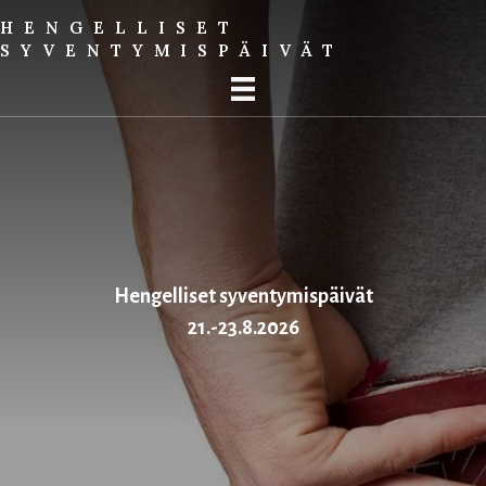
HENGELLISET
SYVENTYMIS­PÄIVÄT
Hengelliset syventymis­päivät
21.-23.8.2026