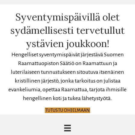
Syventymispäivillä olet
sydämellisesti tervetullut
ystävien joukkoon!
Hengelliset syventymispäivät järjestävä Suomen
Raamattuopiston Säätiö on Raamattuun ja
luterilaiseen tunnustukseen sitoutuva itsenäinen
kristillinen järjestö, jonka tarkoitus on julistaa
evankeliumia, opettaa Raamattua, tarjota ihmisille
hengellinen koti ja tukea lähetystyötä.
TUTUSTU OHJELMAAN