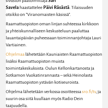
sivuston päätoimittaja
Sari
Savela
haastattelee
Päivi Räsästä
. Tilaisuuden
otsikko on ”Viranomaisten käsissä”.
Raamattuopiston oman linjan suhteessa kirkkoon
ja yhteiskunnalliseen keskusteluun paaluttaa
lauantaipäivän puheessaan toiminnanjohtaja Lauri
Vartiainen.
Ohjelmaa
lähetetään Kauniaisten Raamattuopiston
lisäksi Raamattuopiston muista
toimintakeskuksista: Oulun Kellonkartanosta ja
Sotkamon Vuokatinrannasta – sekä Heinolasta
Raamattuopiston ystävän kotiseuroista.
Ohjelma lähetetään verkossa osoitteessa
sro.fi/tv
, ja
suurin osa siitä kuullaan myös Radio Dein
taajuudella.