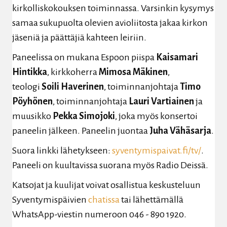
kirkolliskokouksen toiminnassa. Varsinkin kysymys
samaa sukupuolta olevien avioliitosta jakaa kirkon
jäseniä ja päättäjiä kahteen leiriin.
Paneelissa on mukana Espoon piispa
Kaisamari
Hintikka
, kirkkoherra
Mimosa Mäkinen
,
teologi
Soili Haverinen
, toiminnanjohtaja
Timo
Pöyhönen
, toiminnanjohtaja
Lauri Vartiainen
ja
muusikko
Pekka Simojoki
, joka myös konsertoi
paneelin jälkeen. Paneelin juontaa
Juha Vähäsarja
.
Suora linkki lähetykseen:
syventymispaivat.fi/tv/
.
Paneeli on kuultavissa suorana myös Radio Deissä.
Katsojat ja kuulijat voivat osallistua keskusteluun
Syventymispäivien
chatissa
tai lähettämällä
WhatsApp-viestin numeroon 046 - 890 1920.