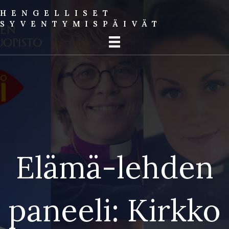
HENGELLISET
SYVENTYMIS­PÄIVÄT
Elämä-lehden
paneeli: Kirkko