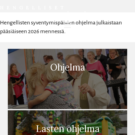
HENGELLISET
SYVENTYMIS­PÄIVÄT
Hengellisten syventymispäivien ohjelma julkaistaan
pääsiäiseen 2026 mennessä.
Ohjelma
Lasten ohjelma