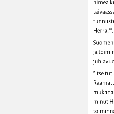
nimeä ku
taivaass
tunnuste
Herra."”,
Suomen R
ja toimi
juhlavuo
”Itse tu
Raamattu
mukana j
minut He
toiminna