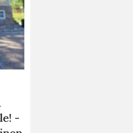
a
e! -
ainen