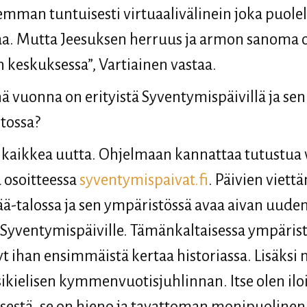
semman tuntuisesti virtuaalivälinein joka puole
a. Mutta Jeesuksen herruus ja armon sanoma 
in keskuksessa”, Vartiainen vastaa.
ä vuonna on erityistä Syventymispäivillä ja sen
tossa?
 kaikkea uutta. Ohjelmaan kannattaa tutustua 
 osoitteessa
syventymispaivat.fi
. Päivien viet
ä-talossa ja sen ympäristössä avaa aivan uuden
 Syventymispäiville. Tämänkaltaisessa ympäris
yt ihan ensimmäistä kertaa historiassa. Lisäksi 
isikielisen kymmenvuotisjuhlinnan. Itse olen il
lisestä, se on hieno ja tavattoman monipuolinen