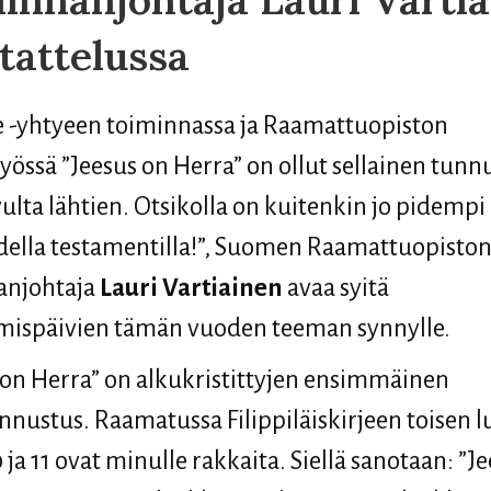
tattelussa
e -yhtyeen toiminnassa ja Raamattuopiston
yössä ”Jeesus on Herra” on ollut sellainen tunn
ulta lähtien. Otsikolla on kuitenkin jo pidempi 
ella testamentilla!”, Suomen Raamattuopiston
anjohtaja
Lauri Vartiainen
avaa syitä
mispäivien tämän vuoden teeman synnylle.
 on Herra” on alkukristittyjen ensimmäinen
nustus. Raamatussa Filippiläiskirjeen toisen 
0 ja 11 ovat minulle rakkaita. Siellä sanotaan: ”