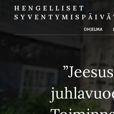
HENGELLISET
SYVENTYMIS­PÄIVÄ
ohjelma
”Jeesus
juhlavuo