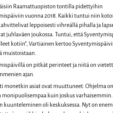
siin Raamattuopiston tontilla pidettyihin
ispäiviin vuonna 2018. Kaikki tuntui niin kotoi
ahvittelivat leppoisesti vihreällä pihalla ja laps
at juhlaväen joukossa. Tuntui, että Syventymis
ulleet kotiin”, Vartiainen kertoo Syventymispäivi
tä muistoistaan.
späivillä on pitkät perinteet ja niitä on vietett
mmenien ajan.
i monetkin asiat ovat muuttuneet. Ohjelma o
 monipuolisempaa kuin joskus varhaisemmin. 
n kuunteleminen oli keskuksessa. Nyt on en