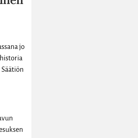
ussana jo
historia
 Säätiön
luvun
Jeesuksen