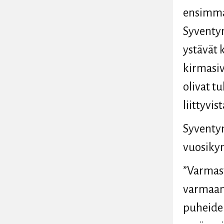
ensimmäi
Syventym
ystävät k
kirmasiv
olivat t
liittyvis
Syventymi
vuosiky
”Varmast
varmaan
puheide