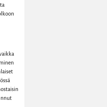
lta
olkoon
vaikka
täminen
laiset
tössä
nostaisin
oinnut