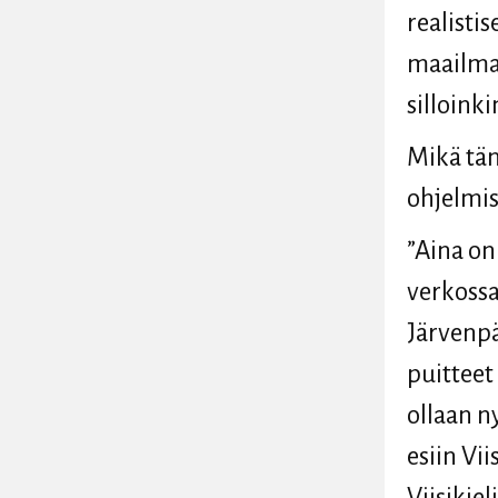
realisti
maailma
silloink
Mikä tän
ohjelmis
”Aina on
verkossa
Järvenpä
puitteet
ollaan n
esiin Vi
Viisikie