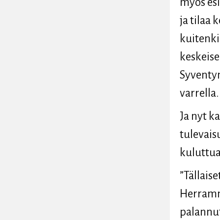
myös esi
ja tilaa
kuitenki
keskeise
Syventy
varrella.
Ja nyt k
tulevais
kuluttu
”Tällaise
Herramme
palannut