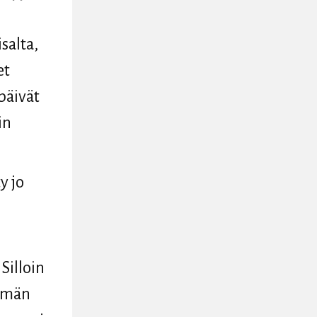
salta,
et
päivät
in
y jo
n
Silloin
emmän