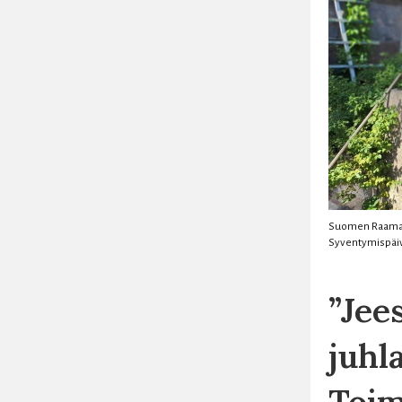
Suomen Raamattu
Syventymispäiv
”Jee
juhl
Toim