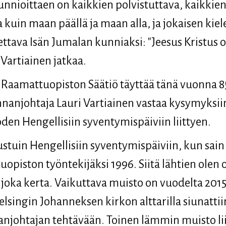
nnioittaen on kaikkien polvistuttava, kaikkien
a kuin maan päällä ja maan alla, ja jokaisen kie
ttava Isän Jumalan kunniaksi: "Jeesus Kristus 
 Vartiainen jatkaa.
aamattuopiston Säätiö täyttää tänä vuonna 85
nnanjohtaja Lauri Vartiainen vastaa kysymyksii
den Hengellisiin syventymispäiviin liittyen.
tustuin Hengellisiin syventymispäiviin, kun sai
opiston työntekijäksi 1996. Siitä lähtien olen o
oka kerta. Vaikuttava muisto on vuodelta 2015,
lsingin Johanneksen kirkon alttarilla siunattii
njohtajan tehtävään. Toinen lämmin muisto lii