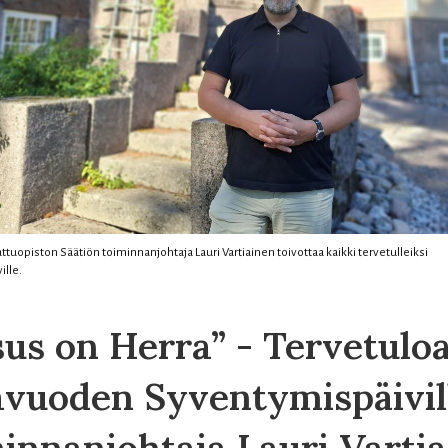
opiston Säätiön toiminnanjohtaja Lauri Vartiainen toivottaa kaikki tervetulleiksi
ille.
sus on Herra” - Tervetulo
avuoden Syventymispäivill
innanjohtaja Lauri Varti