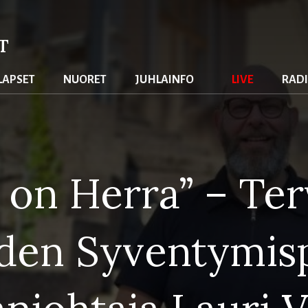
T
lapset
nuoret
juhlainfo
live
rad
 on Herra” – Te
den Syventymispä