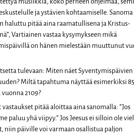
tettyä musiikkia, koko perheen ohjelmaa, sem
 keskustelulle ja ystävien kohtaamiselle. Sanoma
n haluttu pitää aina raamatullisena ja Kristus-
nä”, Vartiainen vastaa kysymykseen mikä
mispäivillä on hänen mielestään muuttunut vu
atsetta tulevaan: Miten näet Syventymispäivien
uuden? Miltä tapahtuma näyttää esimerkiksi 8
a vuonna 2109?
t vastaukset pitää aloittaa aina sanomalla: ”Jos
 paluu yhä viipyy.” Jos Jeesus ei silloin ole vie
, niin päiville voi varmaan osallistua paljon