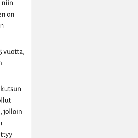
 niin
len on
on
 vuotta,
n
n kutsun
llut
 jolloin
n
ttyy