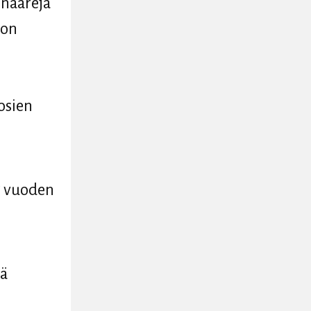
inaareja
 on
osien
5 vuoden
lä