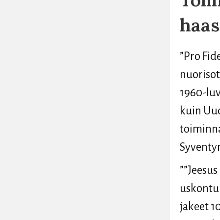
haas
”Pro Fid
nuorisot
1960-luv
kuin Uud
toiminn
Syventy
””Jeesus
uskontun
jakeet 1