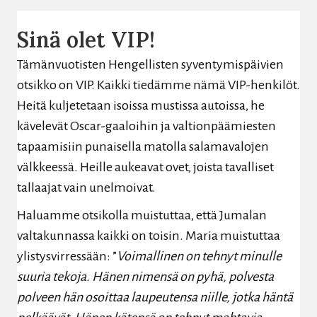
Sinä olet VIP!
Tämänvuotisten Hengellisten syventymispäivien
otsikko on VIP. Kaikki tiedämme nämä VIP-henkilöt.
Heitä kuljetetaan isoissa mustissa autoissa, he
kävelevät Oscar-gaaloihin ja valtionpäämiesten
tapaamisiin punaisella matolla salamavalojen
välkkeessä. Heille aukeavat ovet, joista tavalliset
tallaajat vain unelmoivat.
Haluamme otsikolla muistuttaa, että Jumalan
valtakunnassa kaikki on toisin. Maria muistuttaa
ylistysvirressään:
”
Voimallinen on tehnyt minulle
suuria tekoja. Hänen nimensä on pyhä, polvesta
polveen hän osoittaa laupeutensa niille, jotka häntä