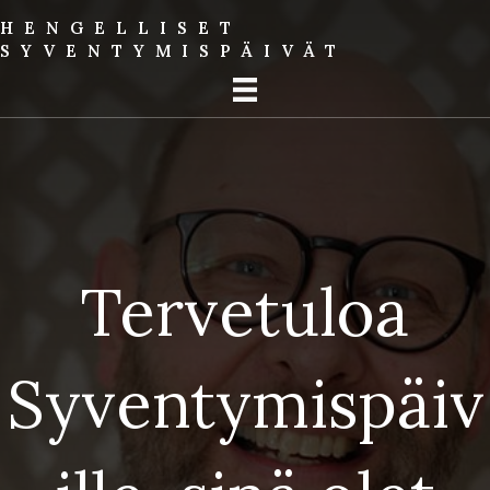
HENGELLISET
SYVENTYMIS­PÄIVÄT
Tervetuloa
Syventymispäiv