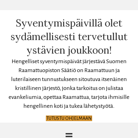
Syventymispäivillä olet
sydämellisesti tervetullut
ystävien joukkoon!
Hengelliset syventymispäivät järjestävä Suomen
Raamattuopiston Säätiö on Raamattuun ja
luterilaiseen tunnustukseen sitoutuva itsenäinen
kristillinen järjestö, jonka tarkoitus on julistaa
evankeliumia, opettaa Raamattua, tarjota ihmisille
hengellinen koti ja tukea lähetystyötä.
TUTUSTU OHJELMAAN