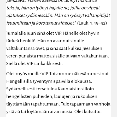
pelkäävät. Hänen kätensä on tehnyt
mahtavia
tekoja, hän on lyönyt hajalle ne, joilla on ylpeät
ajatukset sydämessään. Hän on syössyt
vallanpitäjät
istuimiltaan ja korottanut alhaiset.
”
(Luuk. 1:49–52)
Jumalalle juuri sinä olet VIP. Hänelle olet hyvin
tärkeä henkilö. Hän on avannut sinulle
valtakuntansa ovet, ja sinä saat kulkea Jeesuksen
veren punaista mattoa sisälle taivaan valtakuntaan.
Siellä olet VIP iankaikkisesti.
Olet myös meille VIP. Toivomme näkevämme sinut
Hengellisillä syventymispäivillä elokuussa.
Sydämellisesti tervetuloa Kauniaisiin silloin
hengellisten puheiden, laulujen ja rukouksen
täyttämään tapahtumaan. Tule tapaamaan vanhoja
ystäviä tai löytämään aivan uusia. Olet kutsuttu.