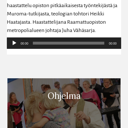
haastattelu opiston pitkäaikaisesta työntekijästä ja
Muroma-tutkijasta, teologian tohtori Heikki
Haatajasta. Haastattelijana Raamattuopiston
metropolialueen johtaja Juha Vähäsarja.
Äänitoistin
00:00
00:00
Ohjelma