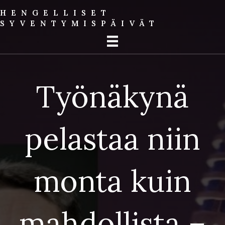
HENGELLISET
SYVENTYMIS­PÄIVÄT
Työnäkynä
pelastaa niin
monta kuin
mahdollista –