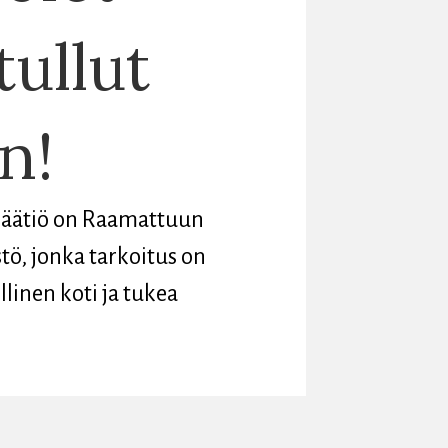
tullut
n!
Säätiö on Raamattuun
stö, jonka tarkoitus on
linen koti ja tukea