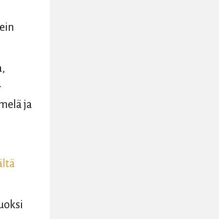
Dein
a,
-
melä ja
ältä
uoksi