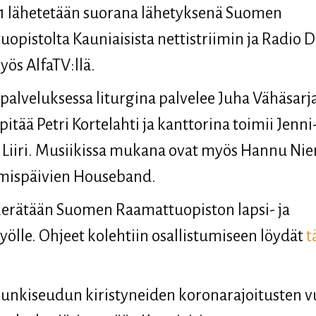
21 lähetetään suorana lähetyksenä Suomen
opistolta Kauniaisista nettistriimin ja Radio 
yös AlfaTV:llä.
alveluksessa liturgina palvelee Juha Vähäsarj
pitää Petri Kortelahti ja kanttorina toimii Jenni
a Liiri. Musiikissa mukana ovat myös Hannu Nie
mispäivien Houseband.
kerätään Suomen Raamattuopiston lapsi- ja
yölle. Ohjeet kolehtiin osallistumiseen löydät
t
unkiseudun kiristyneiden koronarajoitusten v