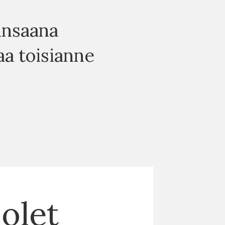
unsaana
a toisianne
olet