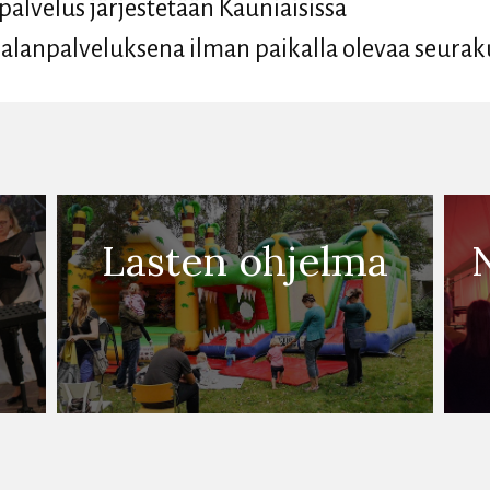
alvelus järjestetään Kauniaisissa
lanpalveluksena ilman paikalla olevaa seurak
Lasten ohjelma