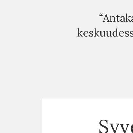
“Antak
keskuudess
Syv