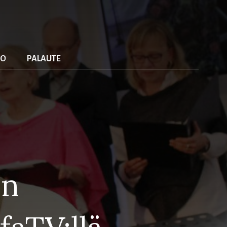
io
palaute
en