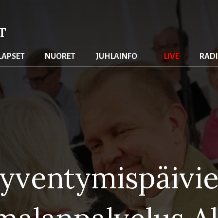
T
lapset
nuoret
juhlainfo
live
rad
yventymispäivi