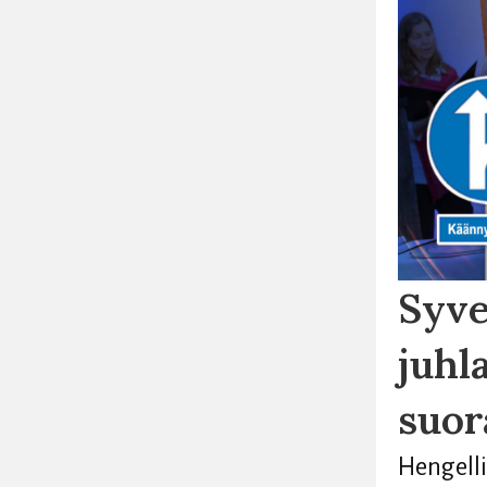
Syve
juhl
suor
Hengelli