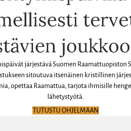
ellisesti terve
stävien joukkoo
mispäivät järjestävä Suomen Raamattuopiston 
stukseen sitoutuva itsenäinen kristillinen järje
mia, opettaa Raamattua, tarjota ihmisille hengel
lähetystyötä.
TUTUSTU OHJELMAAN