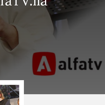
faTV:llä