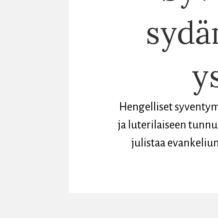
sydäm
y
Hengelliset syventy
ja luterilaiseen tunnu
julistaa evankeliu