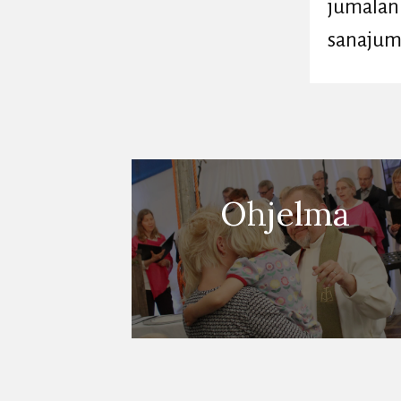
jumalanp
sanajuma
Ohjelma