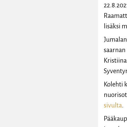
22.8.20
Raamattu
lisäksi m
Jumalanp
saarnan 
Kristiin
Syventy
Kolehti 
nuorisot
sivulta
.
Pääkaup