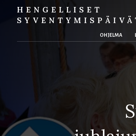
HENGELLISET
SYVENTYMIS­PÄIVÄ
ohjelma
S