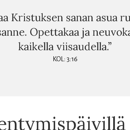
aa Kristuksen sanan asua r
anne. Opettakaa ja neuvoka
kaikella viisaudella.”
KOL: 3:16
entymispäivillä 