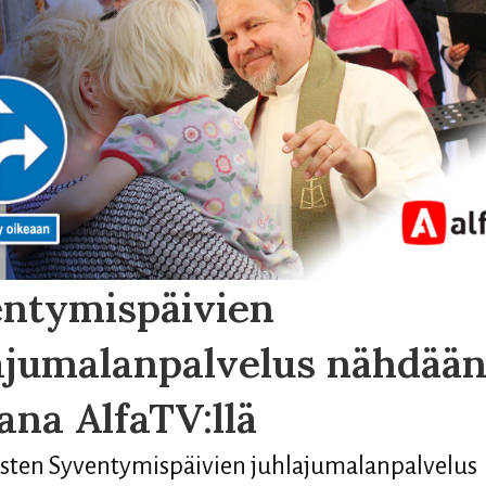
ntymispäivien
ajumalanpalvelus nähdää
ana AlfaTV:llä
sten Syventymispäivien juhlajumalanpalvelus