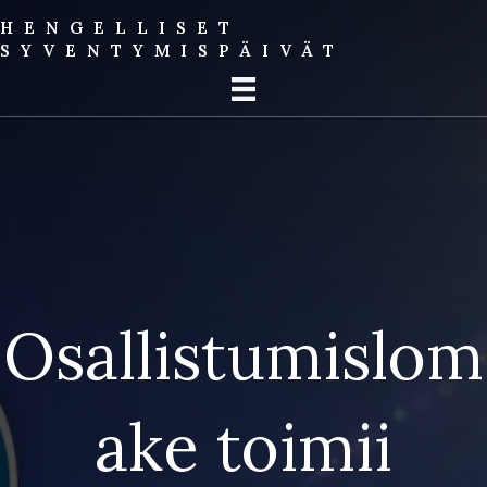
HENGELLISET
SYVENTYMIS­PÄIVÄT
Osallistumislom
ake toimii