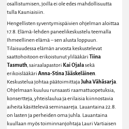
osallistumisen, joilla ei ole edes mahdollisuutta
tulla Kauniaisiin.
Hengellisten syventymispäivien ohjelman aloittaa
17.8. Elämä-lehden paneelikeskustelu teemalla
Ihmeellinen elämä – sen alusta loppuun.
Tilaisuudessa elämän arvosta keskustelevat
saattohoitoon erikoistunut ylilääkäri
Tiina
Tasmuth
, sairaalapastori
Kai Ojala
sekä
erikoislääkäri
Anna-Stina Jääskeläinen
.
Keskustelua johtaa päätoimittaja
Juha Vähäsarja
.
Ohjelmaan kuuluu runsaasti raamattuopetuksia,
konsertteja, yhteislaulua ja erilaisia kiinnostavia
aiheita käsitteleviä seminaareja. Lauantaina 22.8.
on lasten ja perheiden oma juhla. Lauantaina
kuullaan myös toiminnanjohtaja Lauri Vartiaisen