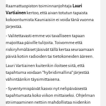
Raamattuopiston toiminnanjohtaja
Lauri
Vartiainen
kertoo, että aivan totutun tapaista
kokoontumista Kauniaisiin ei voida tänä vuonna
järjestää.
- Valitettavasti emme voi tavalliseen tapaan
majoittaa päiville tulijoita. Toivomme että
riskiryhmäläiset jäisivät tällä kertaa seuraamaan
päiviä kotiin radioiden tai tietokoneiden ääreen.
Lauri Vartiainen kuitenkin iloitsee siitä, että
tapahtuma voidaan ”hybridimallina” järjestää
vähintäänkin täysimittaisena.
- Syventymispäivät kasvoi nyt nelipäiväisestä
tapahtumasta koko viikon mittaiseksi. Ohjelman
striimaaminen nettiin mahdollistaa niidenkin