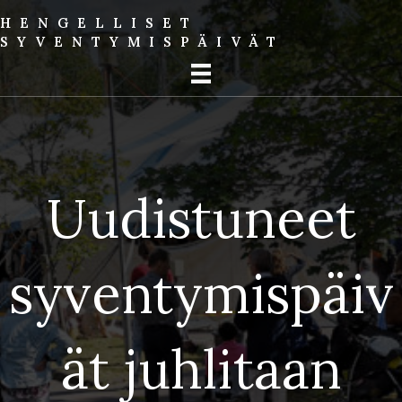
HENGELLISET
SYVENTYMIS­PÄIVÄT
Uudistuneet
syventymispäiv
ät juhlitaan