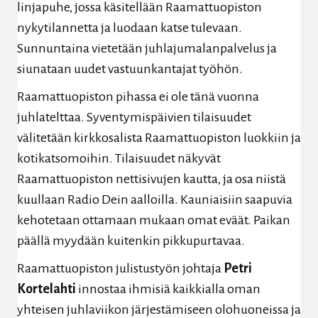
linjapuhe, jossa käsitellään Raamattuopiston
nykytilannetta ja luodaan katse tulevaan.
Sunnuntaina vietetään juhlajumalanpalvelus ja
siunataan uudet vastuunkantajat työhön.
Raamattuopiston pihassa ei ole tänä vuonna
juhlatelttaa. Syventymispäivien tilaisuudet
välitetään kirkkosalista Raamattuopiston luokkiin ja
kotikatsomoihin. Tilaisuudet näkyvät
Raamattuopiston nettisivujen kautta, ja osa niistä
kuullaan Radio Dein aalloilla. Kauniaisiin saapuvia
kehotetaan ottamaan mukaan omat eväät. Paikan
päällä myydään kuitenkin pikkupurtavaa.
Raamattuopiston julistustyön johtaja
Petri
Kortelahti
innostaa ihmisiä kaikkialla oman
yhteisen juhlaviikon järjestämiseen olohuoneissa ja