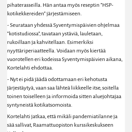
pihaterasseilla. Hän antaa myös reseptin ”HSP-
kotikekkereiden” järjestämiseen.
- Seurataan yhdessä Syventymispäivien ohjelmaa
”kotistudiossa”, tavataan ystäviä, lauletaan,
rukoillaan ja kahvitellaan. Esimerkiksi
nyyttäriperiaatteella. Voidaan myös kiertää
vuorotellen eri kodeissa Syventymispäivien aikana,
Kortelahti ehdottaa.
- Nyt ei pidä jäädä odottamaan eri kehotusta
järjestäytyä, vaan saa lähteä liikkeelle itse, soitella
toinen toiselleen ja informoida sitten aluejohtajaa
syntyneistä kotikatsomoista.
Kortelahti jatkaa, että mikäli pandemiatilanne ja
sää sallivat, Raamattuopiston kurssikeskukseen