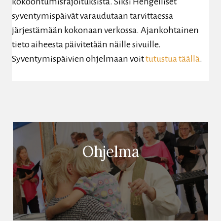
kokoontumisrajoituksista. Siksi Hengelliset
syventymispäivät varaudutaan tarvittaessa
järjestämään kokonaan verkossa. Ajankohtainen
tieto aiheesta päivitetään näille sivuille.
Syventymispäivien ohjelmaan voit
tutustua täällä
.
Ohjelma