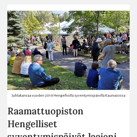
Juhlakansaa vuoden 2019 Hengellisillä syventymispäivillä Kauniaisissa
Raamattuopiston
Hengelliset
syventymispäivät laajeni