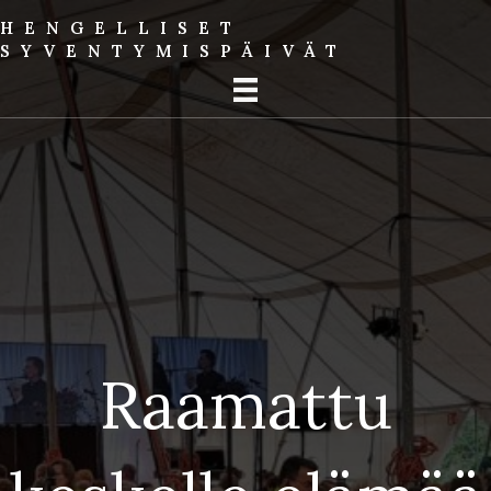
HENGELLISET
SYVENTYMIS­PÄIVÄT
Raamattu