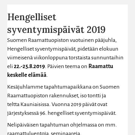
Hengelliset
syventymispäivät 2019
Suomen Raamattuopiston vuotuinen pääjuhla,
Hengelliset syventymispäivät, pidetään elokuun
viimeisenä viikonloppuna torstaista sunnuntaihin
eli
22.-25.8.2019
. Päivien teema on
Raamattu
keskelle elämää
.
Kesäjuhlamme tapahtumapaikkana on Suomen
Raamattuopiston rakennukset, iso tontti ja
teltta Kauniaisissa. Vuonna 2019 päivät ovat
järjestyksessä 96. hengelliset syventymispäivät.
Nelipäiväisen tapahtuman ohjelmassa on mm.
raamattuluentoja, seminaareja,